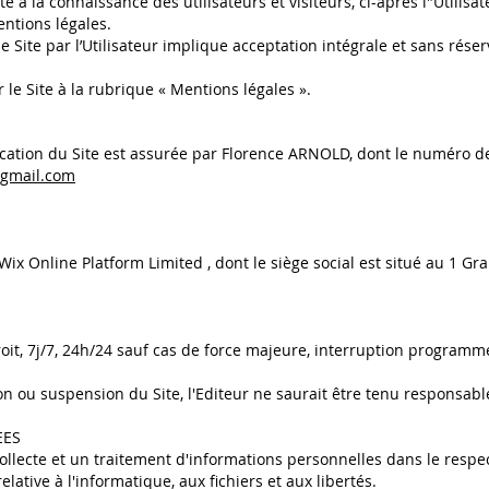
rté à la connaissance des utilisateurs et visiteurs, ci-après l"Utilisa
entions légales.
le Site par l’Utilisateur implique acceptation intégrale et sans ré
 le Site à la rubrique « Mentions légales ».
ublication du Site est assurée par Florence ARNOLD, dont le numéro 
@gmail.com
 Wix Online Platform Limited , dont le siège social est situé au 1 G
droit, 7j/7, 24h/24 sauf cas de force majeure, interruption progra
on ou suspension du Site, l'Editeur ne saurait être tenu responsabl
EES
 collecte et un traitement d'informations personnelles dans le resp
elative à l'informatique, aux fichiers et aux libertés.