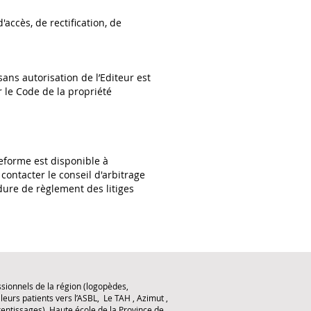
'accès, de rectification, de
sans autorisation de l’Editeur est
 le Code de la propriété
eforme est disponible à
 contacter le conseil d'arbitrage
ure de règlement des litiges
ssionnels de la région (logopèdes,
eurs patients vers l’ASBL, Le TAH , Azimut ,
entissages), Haute école de la Province de