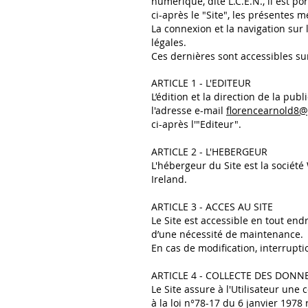
numérique, dite L.C.E.N., il est po
ci-après le "Site", les présentes m
La connexion et la navigation sur 
légales.
Ces dernières sont accessibles sur
ARTICLE 1 - L'EDITEUR
L’édition et la direction de la p
l'adresse e-mail
florencearnold8
ci-après l'"Editeur".
ARTICLE 2 - L'HEBERGEUR
L'hébergeur du Site est la société
Ireland.
ARTICLE 3 - ACCES AU SITE
Le Site est accessible en tout en
d’une nécessité de maintenance.
En cas de modification, interrupti
ARTICLE 4 - COLLECTE DES DONN
Le Site assure à l'Utilisateur une
à la loi n°78-17 du 6 janvier 1978 r