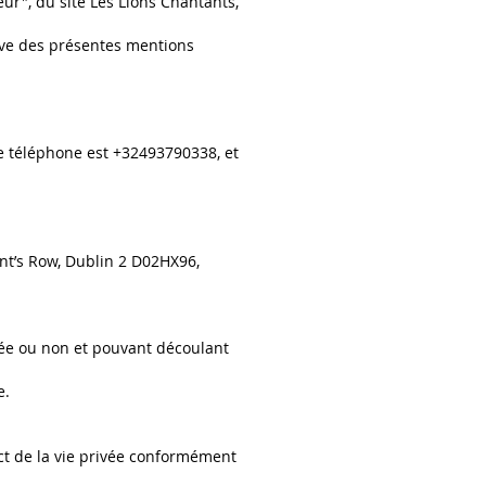
teur", du site Les Lions Chantants,
serve des présentes mentions
de téléphone est +32493790338, et
rant’s Row, Dublin 2 D02HX96,
mmée ou non et pouvant découlant
e.
ect de la vie privée conformément